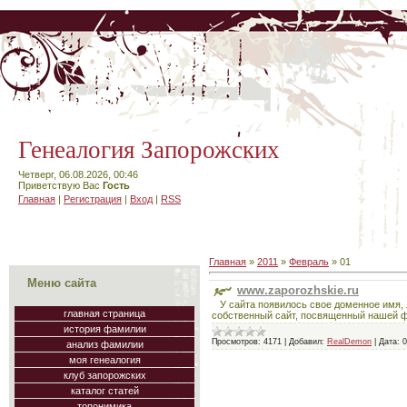
Генеалогия Запорожских
Четверг, 06.08.2026, 00:46
Приветствую Вас
Гость
Главная
|
Регистрация
|
Вход
|
RSS
Главная
»
2011
»
Февраль
»
01
Меню сайта
www.zaporozhskie.ru
У сайта появилось свое доменное имя, ле
главная страница
собственный сайт, посвященный нашей фа
история фамилии
Просмотров:
4171
|
Добавил:
RealDemon
|
Дата:
0
анализ фамилии
моя генеалогия
клуб запорожских
каталог статей
топонимика