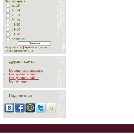
Ваш возраст
до 18
18-24
25-29
30-40
41-50
51-60
61-70
более 70
Результаты
|
Архив опросов
Всего ответов:
194
Друзья сайта
Медицинские плакаты
Ген. древо онлайн
Ген. древо онлайн 2
My Heritage
Поделиться